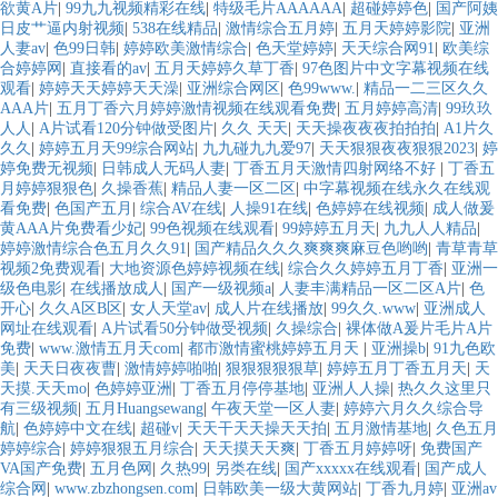
欲黄A片
|
99九九视频精彩在线
|
特级毛片AAAAAA
|
超碰婷婷色
|
国产阿姨
日皮艹逼内射视频
|
538在线精品
|
激情综合五月婷
|
五月天婷婷影院
|
亚洲
人妻av
|
色99日韩
|
婷婷欧美激情综合
|
色天堂婷婷
|
天天综合网91
|
欧美综
合婷婷网
|
直接看的av
|
五月天婷婷久草丁香
|
97色图片中文字幕视频在线
观看
|
婷婷天天婷婷天天澡
|
亚洲综合网区
|
色99www.
|
精品一二三区久久
AAA片
|
五月丁香六月婷婷激情视频在线观看免费
|
五月婷婷高清
|
99玖玖
人人
|
A片试看120分钟做受图片
|
久久 天天
|
天天操夜夜夜拍拍拍
|
A1片久
久久
|
婷婷五月天99综合网站
|
九九碰九九爱97
|
天天狠狠夜夜狠狠2023
|
婷
婷免费无视频
|
日韩成人无码人妻
|
丁香五月天激情四射网络不好
|
丁香五
月婷婷狠狠色
|
久操香蕉
|
精品人妻一区二区
|
中字幕视频在线永久在线观
看免费
|
色国产五月
|
综合AV在线
|
人操91在线
|
色婷婷在线视频
|
成人做爰
黄AAA片免费看少妃
|
99色视频在线观看
|
99婷婷五月天
|
九九人人精品
|
婷婷激情综合色五月久久91
|
国产精品久久久爽爽爽麻豆色哟哟
|
青草青草
视频2免费观看
|
大地资源色婷婷视频在线
|
综合久久婷婷五月丁香
|
亚洲一
级色电影
|
在线播放成人
|
国产一级视频a
|
人妻丰满精品一区二区A片
|
色
开心
|
久久A区B区
|
女人天堂av
|
成人片在线播放
|
99久久.www
|
亚洲成人
网址在线观看
|
A片试看50分钟做受视频
|
久操综合
|
裸体做A爰片毛片A片
免费
|
www.激情五月天com
|
都市激情蜜桃婷婷五月天
|
亚洲操b
|
91九色欧
美
|
天天日夜夜曹
|
激情婷婷啪啪
|
狠狠狠狠狠草
|
婷婷五月丁香五月天
|
天
天摸.天天mo
|
色婷婷亚洲
|
丁香五月停停基地
|
亚洲人人操
|
热久久这里只
有三级视频
|
五月Huangsewang
|
午夜天堂一区人妻
|
婷婷六月久久综合导
航
|
色婷婷中文在线
|
超碰v
|
天天干天天操天天拍
|
五月激情基地
|
久色五月
婷婷综合
|
婷婷狠狠五月综合
|
天天摸天天爽
|
丁香五月婷婷呀
|
免费国产
VA国产免费
|
五月色网
|
久热99
|
另类在线
|
国产xxxxx在线观看
|
国产成人
综合网
|
www.zbzhongsen.com
|
日韩欧美一级大黄网站
|
丁香九月婷
|
亚洲av