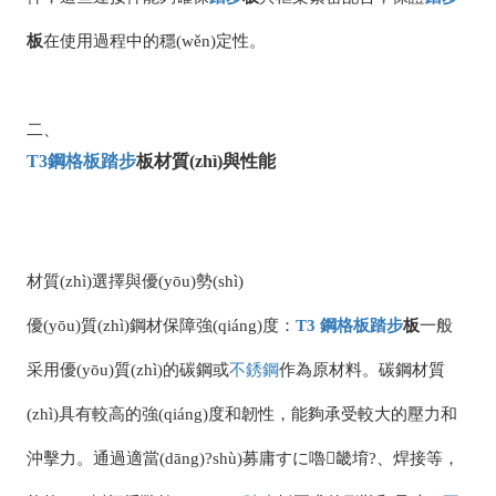
板
在使用過程中的穩(wěn)定性。
二、
T3
鋼格板
踏步
板材質(zhì)與性能
材質(zhì)選擇與優(yōu)勢(shì)
優(yōu)質(zhì)鋼材保障強(qiáng)度：
T3
鋼格板
踏步
板
一般
采用優(yōu)質(zhì)的碳鋼或
不銹鋼
作為原材料。碳鋼材質
(zhì)具有較高的強(qiáng)度和韌性，能夠承受較大的壓力和
沖擊力。通過適當(dāng)?shù)募庸すに嚕畿堉?、焊接等，