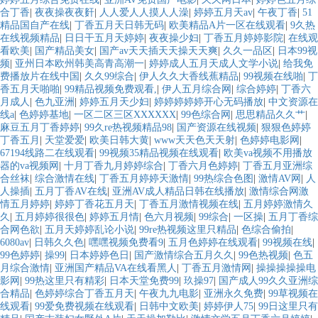
合丁香
|
夜夜操夜夜姧
|
人人爱人人摸人人澡
|
婷婷五月天av
|
午夜丁香
|
51
精品国自产在线
|
丁香五月天日韩无码
|
欧美精品A片一区在线观看
|
9久热
在线视频精品
|
日日干五月天婷婷
|
夜夜操少妇
|
丁香五月婷婷影院
|
在线观
看欧美
|
国产精品美女
|
国产av天天插天天操天天爽
|
久久一品区
|
日本99视
频
|
亚州日本欧州韩美高青高潮一
|
婷婷成人五月天成人文学小说
|
给我免
费播放片在线中国
|
久久99综合
|
伊人久久大香线蕉精品
|
99视频在线啪
|
丁
香五月天啪啪
|
99精品视频免费观看,
|
伊人五月综合网
|
综合婷婷
|
丁香六
月成人
|
色九亚洲
|
婷婷五月天少妇
|
婷婷婷婷婷开心无码播放
|
中文资源在
线a
|
色婷婷基地
|
一区二区三区XXXXXX
|
99色综合网
|
思思精品久久艹
|
麻豆五月丁香婷婷
|
99久re热视频精品98
|
国产资源在线视频
|
狠狠色婷婷
丁香五月
|
天堂爱爱
|
欧美日韩大黄
|
www天天色天天射
|
色婷婷电影网
|
67194线路二在线观看
|
99视频35精品视频在线观看
|
欧美va视频不用播放
器的va视频网
|
十月丁香九月婷婷综合
|
丁香六月色婷婷
|
丁香五月亚洲综
合丝袜
|
综合激情在线
|
丁香五月婷婷天激情
|
99热综合色图
|
激情AV网
|
人
人操插
|
五月丁香AV在线
|
亚洲AV成人精品日韩在线播放
|
激情综合网激
情五月婷婷
|
婷婷丁香花五月天
|
丁香五月激情视频在线
|
五月婷婷激情久
久
|
五月婷婷很很色
|
婷婷五月情
|
色六月视频
|
99综合
|
一区操
|
五月丁香综
合网色欲
|
五月天婷婷乱论小说
|
99re热视频这里只精品
|
色综合偷拍
|
6080av
|
日韩久久色
|
嘿嘿视频免费看9
|
五月色婷婷在线观看
|
99视频在线
|
99色婷婷
|
操99
|
日本婷婷色日
|
国产激情综合五月久久
|
99色热视频
|
色五
月综合激情
|
亚洲国产精品VA在线看黑人
|
丁香五月激情网
|
操操操操操电
影网
|
99热这里只有精彩
|
日本天堂免费99
|
玖操97
|
国产成人99久久亚洲综
合精品
|
色婷婷综合丁香五月天
|
午夜九九电影
|
亚洲永久免费
|
99草视频在
线观看
|
99爱免费视频在线观看
|
日韩中文欧美
|
婷婷伊人75
|
99日这里只有