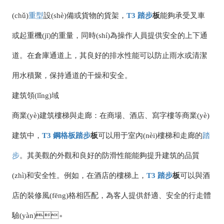
(chǔ)
重型
設(shè)備或貨物的貨架，
T3
踏步
板
能夠承受叉車
或起重機(jī)的重量，同時(shí)為操作人員提供安全的上下通
道。在倉庫通道上，其良好的排水性能可以防止雨水或清潔
用水積聚，保持通道的干燥和安全。
建筑領(lǐng)域
商業(yè)建筑樓梯與走廊：在商場、酒店、寫字樓等商業(yè)
建筑中，
T3
鋼格板
踏步
板
可以用于室內(nèi)樓梯和走廊的
踏
步
。其美觀的外觀和良好的防滑性能能夠提升建筑的品質
(zhì)和安全性。例如，在酒店的樓梯上，
T3
踏步
板
可以與酒
店的裝修風(fēng)格相匹配，為客人提供舒適、安全的行走體
驗(yàn)。