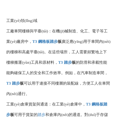
工業(yè)領(lǐng)域
工廠車間樓梯與平臺(tái)：在機(jī)械制造、化工、電子等工
業(yè)廠房中，
T3
鋼格板
踏步
板
廣泛應(yīng)用于車間內(nèi)
的樓梯和高處平臺(tái)。在這些場所，工人需要頻繁地上下
樓梯搬運(yùn)工具和原材料，
T3
踏步
板
的防滑和承載性能
能夠確保工人的安全和工作效率。例如，在汽車制造車間，
T3
踏步
板
可以用于連接不同樓層的裝配線，方便工人在車間
內(nèi)通行。
工業(yè)倉庫貨架與通道：在工業(yè)倉庫中，
T3
鋼格板
踏
步
板
可用于貨架的
踏步
和倉庫內(nèi)的通道。對(duì)于存儲