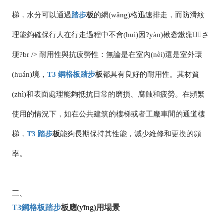
梯，水分可以通過
踏步
板
的網(wǎng)格迅速排走，而防滑紋
理能夠確保行人在行走過程中不會(huì)因?yàn)楸砻鏉窕さ
埂?br /> 耐用性與抗疲勞性：無論是在室內(nèi)還是室外環
(huán)境，
T3
鋼格板
踏步
板
都具有良好的耐用性。其材質
(zhì)和表面處理能夠抵抗日常的磨損、腐蝕和疲勞。在頻繁
使用的情況下，如在公共建筑的樓梯或者工廠車間的通道樓
梯，
T3
踏步
板
能夠長期保持其性能，減少維修和更換的頻
率。
三、
T3
鋼格板
踏步
板應(yīng)用場景