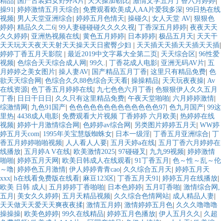
精品
|
国产古装妇女野外A片
|
天天操加勒比
|
激情文学五月丁香六月婷婷
|
操91
|
婷婷激情五月天综合
|
免费观看欧美成人AA片爱我多深
|
99日热在线
视频
|
男人天堂亚洲综合
|
婷婷五月色情天
|
操碰久
|
女人天堂 AV
|
狠狠色
婷婷
|
精品久久二6
|
99人妻碰碰碰久久久久视
|
丁香深五月婷婷
|
夜夜天天
久久婷婷
|
亚洲热视频在线
|
黄色五月婷婷
|
日本婷婷
|
极品五月天
|
天天干
天天玩天天夜天天射天天操天天日蜜臀少妇
|
天天插天天插天天插天天插
|
婷婷丁香五月天影院
|
最近2019中文字幕大全第二页
|
天天综合区
|
96性爱
视频
|
色综合天天综合成人网
|
99久.
|
丁香花成人电影
|
亚洲无码AV片
|
五
月婷婷之美女图片
|
操人妻AV
|
国产精品五月丁香
|
这里只有精品免费
|
色
欲天天综合网
|
色综合久久88色综合天天看
|
操操精品
|
天天玩夜夜操
|
Av
在线资源
|
色丁香五月婷婷在线
|
九七色色六月丁香
|
色狠狠伊人久久五月
丁香
|
日日干日日
|
久久只有这里精品免费
|
午夜天堂啪啪
|
六月婷婷激情
|
综激情网
|
九色91国产
|
色色色色色色色色色色色色色97
|
色九月国产
|
99这
里热
|
4438成人电影
|
免费观看大片视频 丁香婷婷 六月欧美
|
热婷婷在线
视频
|
婷婷十月激情综合网
|
色婷婷av综合网
|
另类图片婷婷五月天
|
WW婷
婷五月天com
|
1995年关宝慧版蜘蛛女
|
日本一级淫
|
丁香五月亚洲综合
|
丁
香五月婷婷啪啪视频
|
人人看人人要
|
五月天婷a在线
|
五月丁香六月婷婷在
线播放
|
五月婷A V在线
|
欧美激情2025
|
97碰碰叉
|
九九99视频
|
婷婷激情
啪啪
|
婷婷五月天网
|
欧美日韩成人在线观看
|
91丁香五月
|
色～性～乱～伦
～噜
|
婷婷色五月激情
|
伊人婷婷青青cao
|
久久综合五月天
|
婷婷五月天
xxx
|
h在线看免费版在线看
|
麻豆123区
|
丁香五月天91
|
婷婷五月在线播放
|
欧美 日韩 成人
|
五月婷婷丁香啪啪
|
日本色婷婷
|
五月叮香啪
|
激情综合网,
五月
|
美女久久婷婷
|
五月天精品视频
|
久久综合色情网站
|
成人精品人妻
|
天天做天天爱天天爽夜夜揉
|
激情五月婷
|
激情婷婷五月色
|
久久久噜噜噜
操操操
|
欧美色婷婷
|
99久在线精品
|
婷婷五月色播放
|
伊人五月久久
|
久超