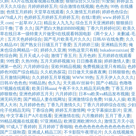
久婷
|
AA片在线观看视频在线播放
|
狠狠综合久久综合
|
91爱操
|
婷婷瑟五
月天久久综合
|
月婷婷婷婷五月
|
综合激情在线视频
|
色色热
|
99热 在线播
放
|
色情五月婷婷
|
天堂草在线观看
|
久久激情五月婷婷
|
婷婷色色综合
|
aⅤ79成人片
|
色婷婷五月婷婷五月婷婷五月
|
在线1青婷
|
www.婷婷五月
天.com
|
一起草AV入口
|
精品女人九九九
|
综合五月天亚洲婷婷
|
狠狠插日
日干撸
|
丁香 久久
|
国产肥白大熟妇BBBB视频
|
丁香六月婷婷社区
|
欧美久
草在线日本一级特黄大片做受9在线观看韩国电影《两个女人》未删减-毛
片
|
五月天色婷婷综合
|
国产毛片欧美毛片久久久
|
日韩AV在线免费
|
久久
久精品AV
|
国产熟女日日骚五月丁香爱
|
五月婷婷三级
|
亚洲精品另类
|
俺
来也综合网精品一区
|
婷婷久久亚洲
|
99热这里只有精
|
bukadeavzaixian
|
爱
性综合网
|
五月天成人小说
|
激情丁香五月
|
五月色婷
|
五月婷婷在线观看
黄
|
99性爱
|
久热99热
|
五月天婷婷视频30
|
日日撸夜夜操
|
婷婷激情人妻
|
亚
洲第一色区
|
六月婷婷综合
|
亚欧州精品视频
|
免费视频这里只有精品
|
色婷
婷色99国产综合精品
|
久久机热探花
|
日日做天天操夜夜爽
|
日韩狠狠色
|
色
五月激情问网站
|
久久婷婷五月草视频
|
WWW.99热
|
五月天伊人久久久久
|
日韩AV色色色
|
99精品热
|
色久九
|
天天插AV丝袜中
|
国产小精品
|
色噜噜
97视频在线观看
|
欧美日韩aaaa
|
午夜不卡久久精品无码免费
|
丁香五月婷
婷狠狠色
|
亚洲色婷婷五月天
|
六月婷婷日
|
日本va欧美va精品发布视频
|
亚
洲无码另类
|
国产精品人妻在线网址
|
亚洲激情综合免费
|
91操人人操
|
欧美
黑人大吊
|
九月婷婷色色
|
丁香九月激情久久
|
丁香六月婷婷综合在线
|
少妇
伦子伦精品无吗
|
丁香综合网
|
婷婷五月激情网
|
中文字幕操比影片
|
亚洲、
热
|
中文字幕日产A片在线看
|
亚洲激情在线
|
六月撸婷婷
|
五月丁香人妻
|
99精品视频在线观看
|
97亚洲精品
|
欧洲亚洲欧洲99久久
|
激情五月天小说
网
|
97成人丁香婷婷
|
五月婷婷丁香啪啪
|
色色色色色色色色色色色色色97
|
国产三级秋霞
|
亚洲成人精品三区
|
不卡影院午夜理论片
|
久久在线视频免