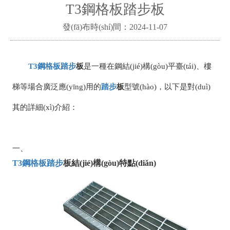
T3鋼格板踏步板
發(fā)布時(shí)間：2024-11-07
T3
鋼格板
踏步
板
是一種在鋼結(jié)構(gòu)平臺(tái)、樓
梯等場合廣泛應(yīng)用的
踏步
板
型號(hào)，以下是對(duì)
其的詳細(xì)介紹：
一、
T3
鋼格板
踏步
板結(jié)構(gòu)特點(diǎn)