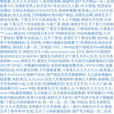
费观看
|
五月天天天综合
|
丁香花色色网
|
操碰99
|
国产毛片精品一区二区色
欲黄A片
|
先锋影音男人的天堂AV
|
性生活久久人妻
|
AV大香蕉
|
思思色综
合网站
|
无码日本精品XXXXXXXXX
|
色婷婷视频
|
欧美成人A片AAA片在
线播放
|
热九九在线
|
日韩视频99
|
热99国产精品
|
深爱综合网
|
婷婷五月丁
香综合亚洲
|
丁香五月天天高清在线
|
97人人干视频
|
婷婷五月伦理
|
日本
久碰
|
丁香五月六月综合欧美
|
午夜丁香 婷婷
|
激情文学五月丁香六月婷婷
|
天天综合五月天
|
毛多色婷婷
|
丁香五月最新地址
|
丁香婷婷色色
|
大香蕉久
艹
|
www.精品99
|
4399在线日本A片
|
999婷婷综合
|
99自拍视频在线
|
六月
丁香综合
|
蜜臀AV在线成人
|
五月丁香色
|
亚洲五月丁香综合网
|
色99色
|
这
里只有视频精品
|
五月婷色
|
99精吕视频在线观看了
|
亚洲熟女乱色综合亚
洲网站
|
强伦轩人妻一区二区电影
|
99久.
|
99re8这里只有精品99re8热视频
|
蜜桃婷婷五月
|
婷婷五月天小说
|
www.minyis.com【JT】国内CDN落地页
保证转化QQ2101460746
|
激情五月婷婷五月丁香五月开心五月
|
五月天色
色婷婷
|
www.婷婷五月
|
激情五月综合色婷婷
|
天天躁日日躁狠狠躁日日躁
2022年5月9日
|
99视频在线精品
|
色色色视频免费无码
|
WWW.99热
|
視频
福利乱色
|
玖玖爱综合网
|
天天噪夜夜爽
|
大香蕉久久久久久久久
|
欧美成人
猛片AAAAAAA
|
狠狠干综合
|
国产精品涩涩涩视频网站
|
九九热短视频在
线观看
|
色欧美日
|
久久xxxx
|
综合六月激情婷婷
|
狠狠久久婷婷
|
操操啪
|
五
月天色婷婷小说
|
久热天堂
|
亚洲视频五区
|
色五月五月天
|
久久久27操
|
夜
夜躁爽日日
|
www,99热
|
色狠狠五月天
|
色插人人
|
91精品久久久久久久久
|
www.99热最新视频8
|
九九热狼人
|
五月婷婷在线观看黄
|
草草视频91
|
99热
热热99精品婷婷
|
欧美VA在线
|
婷婷五月天奸女
|
国产伦亲子伦亲子视频观
看
|
丁香五月婷婷激情中文
|
色～性～乱～伦～噜
|
99综合
|
色五月婷婷五
月
|
久久久思思热
|
另类图片五月天婷婷
|
成人一级片
|
婷婷五月天AV激情
|
五月丁香亭亭AV女优
|
五月丁小婷婷激情四射
|
国产毛片精品一区二区色