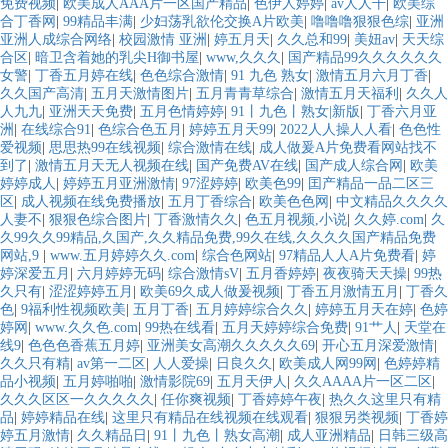
免费视频
|
欧美成人AAA片一区国产精品
|
色伊人婷婷
|
av人人干
|
欧美综
合丁香网
|
99精品丰满
|
少妇荡乳欲伦交换A片欧美
|
噜噜噜狠狠色综
|
亚洲
亚洲人成综合网络
|
校园激情 亚洲
|
婷五月天
|
久久总和99
|
美妞av
|
天天综
合区
|
暗卫含着她的乳尖H御书屋
|
www,久久久
|
国产精品99久久久久久久
女警
|
丁香五月婷在线
|
色色综合激情
|
91 九色 熟女
|
激情五月六月丁香
|
久久国产高清
|
五月天激情图片
|
五月青青草综合
|
激情五月天福利
|
久久人
人九九
|
亚洲天天免费
|
五月色情婷婷
|
91丨九色丨熟女|新版
|
丁香六月亚
洲
|
在线综合91
|
色综合色五月
|
婷婷五月天99
|
2022人人操人人看
|
色色性
爱视频
|
思思热99在线视频
|
综合激情在线
|
成人做爰A片免费看网站找不
到了
|
激情五月天无人视频在线
|
国产免费AV在线
|
国产成人综合网
|
欧美
婷婷成人
|
婷婷五月亚洲激情
|
97涩婷婷
|
欧美色99
|
囯产精品一品二区三
区
|
成人视频在线免费播放
|
五月丁香综合
|
欧美色色网
|
中文精品久久久久
人妻不
|
狠狠色综合图片
|
丁香激情久久
|
色五月视频,小说
|
久久婷.com
|
久
久99久久99精品,久国产,久久精品免费,99久在线,久久久久国产精品免费
网站,9
|
www.五月婷婷久久.com
|
综合色网站
|
97精品人人A片免费看
|
婷
婷深爱五月
|
六月婷婷无码
|
综合激情sV
|
五月香婷婷
|
夜夜骑天天操
|
99热
久只有
|
涩涩婷婷五月
|
欧美69久成人做爰视频
|
丁香五月激情五月
|
丁香久
色
|
9福利性视频欧美
|
五月丁香
|
五月婷婷综合久久
|
婷婷五月天在婷
|
色婷
婷网
|
www.久久色.com
|
99热在线看
|
五月天婷婷综合免费
|
91艹人
|
天堂在
线9
|
色色色香蕉五月婷
|
亚洲美女高潮久久久久久69
|
开心五月深爱激情
|
久久只有精
|
av第一二区
|
人人爱操
|
日良久久
|
欧美成人网99网
|
色婷婷精
品小视频
|
五月婷啪啪
|
激情影院69
|
五月天伊人
|
久久AAAA片一区二区
|
久久久区区一久久久久久
|
任你爽视频
|
丁香婷婷午夜
|
热久久这里只有精
品
|
婷婷精品在线
|
这里只有精品在线视频在线观看
|
狠狠另类视频
|
丁香婷
婷五月激情
|
久久精品日
|
91丨九色丨熟女高潮
|
成人亚洲精品
|
日韩三级高