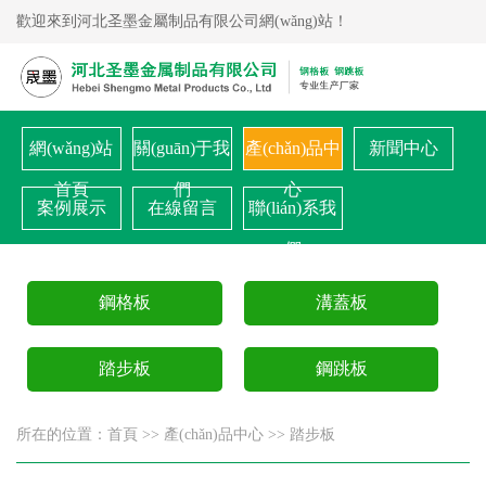
歡迎來到河北圣墨金屬制品有限公司網(wǎng)站！
網(wǎng)站
關(guān)于我
產(chǎn)品中
新聞中心
首頁
們
心
案例展示
在線留言
聯(lián)系我
們
鋼格板
溝蓋板
踏步板
鋼跳板
所在的位置：
首頁
>>
產(chǎn)品中心
>>
踏步板