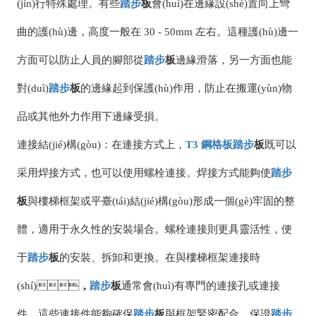
(jìn)行特殊處理。有些
踏步
板
會(huì)在邊緣設(shè)置向上彎
曲的護(hù)邊，高度一般在 30 - 50mm 左右。這種護(hù)邊一
方面可以防止人員的腳部從
踏步
板
邊緣滑落，另一方面也能
對(duì)
踏步
板
的邊緣起到保護(hù)作用，防止在搬運(yùn)物
品或其他外力作用下邊緣受損。
連接結(jié)構(gòu)：在連接方式上，
T3
鋼格板
踏步
板
既可以
采用焊接方式，也可以使用螺栓連接。焊接方式能夠使
踏步
板
與樓梯框架或平臺(tái)結(jié)構(gòu)形成一個(gè)牢固的整
體，適用于永久性的安裝場合。螺栓連接則更具靈活性，便
于
踏步
板
的安裝、拆卸和更換。在與樓梯框架連接時
(shí)，
踏步
板
通常會(huì)有專門的連接孔或連接
件，這些連接件能夠確保
踏步
板
與框架緊密配合，保證
踏步