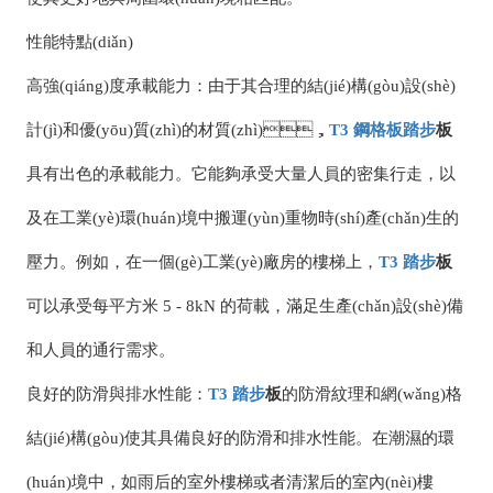
性能特點(diǎn)
高強(qiáng)度承載能力：由于其合理的結(jié)構(gòu)設(shè)
計(jì)和優(yōu)質(zhì)的材質(zhì)，
T3
鋼格板
踏步
板
具有出色的承載能力。它能夠承受大量人員的密集行走，以
及在工業(yè)環(huán)境中搬運(yùn)重物時(shí)產(chǎn)生的
壓力。例如，在一個(gè)工業(yè)廠房的樓梯上，
T3
踏步
板
可以承受每平方米 5 - 8kN 的荷載，滿足生產(chǎn)設(shè)備
和人員的通行需求。
良好的防滑與排水性能：
T3
踏步
板
的防滑紋理和網(wǎng)格
結(jié)構(gòu)使其具備良好的防滑和排水性能。在潮濕的環
(huán)境中，如雨后的室外樓梯或者清潔后的室內(nèi)樓