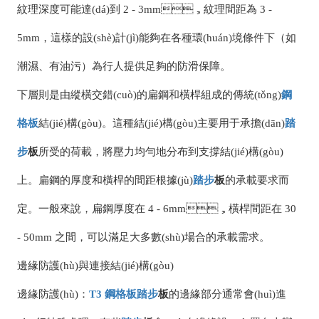
紋理深度可能達(dá)到 2 - 3mm，紋理間距為 3 -
5mm，這樣的設(shè)計(jì)能夠在各種環(huán)境條件下（如
潮濕、有油污）為行人提供足夠的防滑保障。
下層則是由縱橫交錯(cuò)的扁鋼和橫桿組成的傳統(tǒng)
鋼
格板
結(jié)構(gòu)。這種結(jié)構(gòu)主要用于承擔(dān)
踏
步
板
所受的荷載，將壓力均勻地分布到支撐結(jié)構(gòu)
上。扁鋼的厚度和橫桿的間距根據(jù)
踏步
板
的承載要求而
定。一般來說，扁鋼厚度在 4 - 6mm，橫桿間距在 30
- 50mm 之間，可以滿足大多數(shù)場合的承載需求。
邊緣防護(hù)與連接結(jié)構(gòu)
邊緣防護(hù)：
T3
鋼格板
踏步
板
的邊緣部分通常會(huì)進