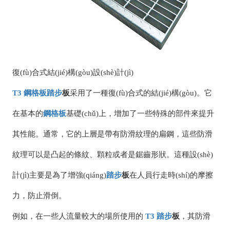
復(fù)合式結(jié)構(gòu)設(shè)計(jì)
T3
鋼格板
踏步
板
采用了一種復(fù)合式的結(jié)構(gòu)。它
在基本的
鋼格板
基礎(chǔ)上，增加了一些特殊的部件來提升
其性能。通常，它的上層是帶有防滑紋理的扁鋼，這些防滑
紋理可以是凸起的條紋、顆粒或者是鋸齒形狀。這種設(shè)
計(jì)主要是為了增強(qiáng)
踏步
板
在人員行走時(shí)的摩擦
力，防止滑倒。
例如，在一些人流量較大的場所使用的
T3
踏步
板
，其防滑