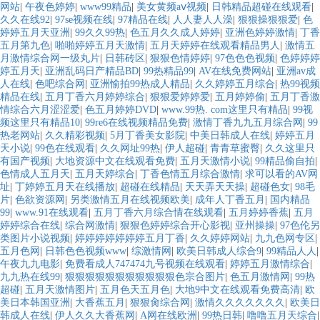
网站
|
午夜色婷婷
|
www99精品
|
美女黄频aⅴ视频
|
日韩精品超碰在线观看
|
久久在线92
|
97se视频在线
|
97精品在线
|
人人妻人人澡
|
狠狠操狠狠爱
|
色
婷婷五月天亚洲
|
99久久99热
|
色五月久久成人婷婷
|
亚洲色婷婷激情
|
丁香
五月第九色
|
啪啪婷婷五月天激情
|
五月天婷婷在线观看精品男人
|
激情五
月激情综合网一级丸片
|
日韩砖区
|
狠狠色情婷婷
|
97色色色视频
|
色婷婷婷
婷五月天
|
亚洲乱码日产精品BD
|
99热精品99
|
AV在线免费网站
|
亚洲av成
人在线
|
色吧综合网
|
亚洲愉拍99热成人精品
|
久久婷婷五月综合
|
热99视频
精品在线
|
五月丁香六月婷婷综合
|
狠狠爱婷婷爱
|
五月婷婷偷
|
五月丁香激
情综合六月涩涩爱
|
色五月婷婷DVD
|
www.99热. com这里只有精品
|
99视
频这里只有精品10
|
99re6在线视频精品免费
|
激情丁香九九五月综合网
|
99
热老网站
|
久久精彩视频
|
5月丁香美女影院
|
中美日韩成人在线
|
婷婷五月
天小说
|
99色在线观看
|
久久网址99热
|
伊人超碰
|
青青草蜜臀
|
久久这里只
有国产视频
|
大地资源中文在线观看免费
|
五月天激情小说
|
99精品偷自拍
|
色情成人五月天
|
五月天婷综合
|
丁香色情五月综合激情
|
求可以看的AV网
址
|
丁婷婷五月天在线播放
|
超碰在线精品
|
天天弄天天操
|
超碰色女
|
98毛
片
|
色欲资源网
|
另类激情五月在线视频欧美
|
成年人丁香五月
|
国内精品
99
|
www.91在线观看
|
五月丁香六月综合情在线观看
|
五月婷婷香蕉
|
五月
婷婷综合在线
|
综合网激情
|
狠狠色婷婷综合开心影视
|
亚州操操
|
97色伦另
类图片小说视频
|
婷婷婷婷婷婷婷五月丁香
|
久久婷婷网站
|
九九色网专区
|
五月色网
|
日韩色色视频www
|
综激情网
|
欧美日韩成人综合9
|
99精品人人
|
午夜九九电影
|
免费看成人747474九号视频在线观看
|
婷婷五月激情综合
|
九九热在线99
|
狠狠狠狠狠狠狠狠狠狠狠色宗合图片
|
色五月激情网
|
99热
超碰
|
五月天激情图片
|
五月色天五月色
|
大地9中文在线观看免费高清
|
欧
美日本韩国亚洲
|
大香蕉五月
|
狠狠肏综合网
|
激情久久久久久久久
|
欧美日
韩成人在线
|
伊人久久大香蕉网
|
A网在线欧洲
|
99热日韩
|
噜噜五月天综合
|