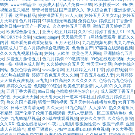
99热
|
www99精品亚
|
欧美成人精品A片免费一区99
|
欧美性爱一区
|
99re热
视频这里只精品
|
管管補管管紱
|
国产激情久久
|
伊人综合色干
|
亚洲激情六
月丁香
|
这里有精品
|
婷婷深爱五月
|
97人人做
|
婷婷五月天美女21p
|
婷婷五
月天熟妇
|
色八月婷婷
|
97操碰碰无码视频
|
免费在线a
|
婷婷五月丁香激情
|
欧美日韩中文国产一区发布
|
久久婷婷五月丁香网
|
激情五月天婷婷五月
天
|
欧美综合激情五月
|
亚洲小说五月婷婷
|
久久9久
|
婷婷丁香五月91
|
91九
色PORNY中文啦
|
yazhoujiqingav
|
天天插天天干
|
a网站免费观看
|
庭庭久久
内射
|
成全看免费观看完整版
|
五月天色社区
|
九九热视频免费
|
九九九午夜
影院成人
|
丁香六月婷婷综合激情欧美
|
色色色国产
|
97碰碰在线观看视频
|
久久久九九视频精品18
|
婷婷伊人欧美
|
欧美色男人网站
|
亚洲情综合五月
天
|
深爱五月激情五月
|
色九月婷婷
|
999激情视频
|
99色在线观看视频
|
天天
撸一撸
|
狠狠色成人影片
|
久久婷婷综合五月天
|
性天天中文网
|
色婷婷综合
网站
|
狠狠色综合网站
|
www激情网
|
五月婷婷之六月丁香
|
婷婷在线操
|
99
热99热在线观看
|
婷婷丁香色五月天久久88
|
丁香五月在线人妻
|
六月婷婷
天天操夜夜爽视频
|
av九九
|
91性高潮久久久久久久久
|
色综合九九色综合
88
|
婷婷久久性爱
|
色狠狠999综合
|
欧美色宗和激情
|
人人操97
|
久久婷婷
热
|
五月丁香大香蕉
|
99er日韩
|
色噜噜狠狠色综合伊人
|
成人深爱丁香五月
|
色9色
|
天天操天天操
|
天天射天天射一道本日本社区
|
婷婷五月婷婷五月
天
|
热久久国产视频
|
骚货艹网站视频
|
五月天婷婷在线播放免费
|
六月丁香
社区
|
日韩三级高清无码
|
久久天天
|
91九色精品
|
人人操AV
|
热久久这里只
有精品
|
国产伦亲子伦亲子视频观看
|
无码人妻精品一区二区蜜桃色欲
|
色
色婷
|
九九99精品视品
|
久9草在线观看视频
|
婷婷久久在线
|
久久综合影院
|
久久XX
|
性爱在线播放av
|
午夜九九电影
|
狠狠操性爱av
|
狠狠干婷婷
|
亚洲
成人在线综合
|
狠狠干狠狠色
|
少妇性BBB搡BBB爽爽爽视頻
|
伊久大香蕉
|
婷婷五月综合免费在线
|
亚洲AV免费国产电影
|
久久网日本
|
婷婷色五月综