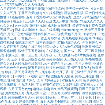
亚洲伊人久久成人综合网_97精品国自产在线偷拍_精品久久久久久成人
av_7777精品伊久久久大香线蕉
六月婷婷色宗合
|
亚洲黄色操逼
|
999婷婷综合
|
天天综合色综合
|
操久久网
|
久久人五月
|
丁香五月天啪啪
|
久久婷婷视频
|
原琪琪色影院
|
国产日韩欧美
性爱
|
狠狠色噜噜
|
五月丁香婷婷AV天堂
|
欧美色九
|
这里只有精品视频222
|
91婷婷丁香五月
|
五月深情久久
|
亚洲成人av中文
|
99国产精品久久久久久
久久久久
|
久热无码
|
99无码视频
|
成人网在线视频
|
婷婷丁香五月综合免费
视频百花
|
日本成人噜噜噜
|
九九在线视频
|
nvrentiantang av
|
激情五月天小
说|五月天开心激情网|亚洲精品国产自在现线|黄色五月天
|
影音先锋91
|
激
情色情五月天
|
黄色片avv
|
丁香五月婷婷色
|
九九热在线精品视频
|
99精品
自拍视频
|
激情综合国产
|
日本色图综合
|
97精品综合久久
|
色狠狠综合网
|
久久婷婷五月综合
|
在线另类
|
影音先锋女人AA鲁色资源
|
欧洲亚洲精品
|
深爱婷婷网
|
激情丁香五月婷婷
|
在线理论片
|
国产AV一区二区三区最新精
品
|
丰满人妻一区二区三区
|
成人午夜天
|
成人做爰高潮A片免费视频
|
色婷
婷小说
|
五月丁香五月综合欧美
|
色婷婷激情
|
天天拍天天操
|
99热爆在线
|
婷久久久
|
久99视频在线观看
|
www.婷婷五月天,com
|
五月大香蕉
|
亚洲色
色色色色色色色色
|
涩五月婷婷
|
婷婷色色狠狠
|
亚洲五月天伊人
|
秋霞簧
片
|
婷婷丁香五月亚洲免费
|
5月婷婷6月六月丁香
|
开心激情五月天网
|
六月
婷婷开心
|
av网站不卡在线
|
超91热
|
激情五月天情色
|
婷婷五月综合啪
|
97
在线/亚洲
|
国产激情综合
|
五月情婷婷五月
|
蜜桃五月天色
|
激情婷婷五月
|
99在线观看
|
九九伊人网
|
丁香狠狠色婷婷久久无码视频
|
97香蕉人人在线
观看
|
六月丁香色色色
|
超碰碰碰碰
|
热99精品视频观看
|
日屌日日操日日
色
|
另类激情五月
|
九九亚洲天堂
|
丁香五月天激情四射网
|
激情视频婷婷五
月花
|
婷婷色播六月无码
|
婷婷日日夜夜
|
日本色天堂
|
日日干夜夜干
|
葵花
AV在线
|
五月婷婷色综图片
|
五月天激情小说电影
|
精品三区影院
|
國語久