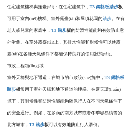
住宅建筑樓梯與露臺(tái)：在住宅建筑中，
T3
鋼格板
踏步
板
可用于室內(nèi)樓梯、室外露臺(tái)和屋頂花園的
踏步
。在有
老人或兒童的家庭中，
T3
踏步
板
的防滑性能能夠有效防止意
外滑倒。在室外露臺(tái)上，其排水性能和耐候性可以使露
臺(tái)在各種天氣條件下都能保持良好的使用狀態(tài)。
市政工程領(lǐng)域
室外天橋與地下通道：在城市的市政設(shè)施中，
T3
鋼格板
踏步
板
常用于室外天橋和地下通道的樓梯。在露天環(huán)
境下，其耐候性和防滑性能能夠確保行人在不同天氣條件下
的安全通行。例如，在多雨的南方城市或者冬季容易積雪的
北方城市，
T3
踏步
板
可以有效地防止行人滑倒。