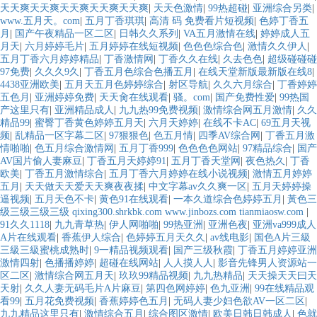
天天爽天天爽天天爽天天爽天天爽
|
天天色激情
|
99热超碰
|
亚洲综合另类
|
www.五月天。com
|
五月丁香琪琪
|
高清 码 免费看片短视频
|
色婷丁香五
月
|
国产午夜精品一区二区
|
日韩久久系列
|
VA五月激情在线
|
婷婷成人五
月天
|
六月婷婷毛片
|
五月婷婷在线短视频
|
色色色综合色
|
激情久久伊人
|
五月丁香六月婷婷精品
|
丁香激情网
|
丁香久久在线
|
久去色色
|
超级碰碰碰
97免费
|
久久久9久
|
丁香五月色综合色播五月
|
在线天堂新版最新版在线8
|
4438亚洲欧美
|
五月天五月色婷婷综合
|
射区导航
|
久久六月综合
|
丁香婷婷
五色月
|
亚洲婷婷免费
|
天天肏在线观看
|
骚。com
|
国产免费性爱
|
99热国
产这里只有
|
亚洲精品成人
|
九九热99免费视频
|
激情综合网五月激情
|
久久
精品99
|
蜜臀丁香黄色婷婷五月天
|
六月天婷婷
|
在线不卡AC
|
69五月天视
频
|
乱精品一区字幕二区
|
97狠狠色
|
色五月情
|
四季AV综合网
|
丁香五月激
情啪啪
|
色五月综合激情网
|
五月丁香999
|
色色色色网站
|
97精品综合
|
国产
AV国片偷人妻麻豆
|
丁香五月天婷婷91
|
五月丁香天堂网
|
夜色热久
|
丁香
欧美
|
丁香五月激情综合
|
五月丁香六月婷婷在线小说视频
|
激情五月婷婷
五月
|
天天做天天爱天天爽夜夜揉
|
中文字幕av久久爽一区
|
五月天婷婷操
逼视频
|
五月天色不卡
|
黄色91在线观看
|
一本久道综合色婷婷五月
|
黃色三
级三级三级三级 qixing300.shrkbk.com www.jinbozs.com tianmiaosw.com
|
91久久1118
|
九九青草热
|
伊人网啪啪
|
99热亚洲
|
亚洲色夜
|
亚洲va999成人
A片在线观看
|
香蕉伊人综合
|
色婷婷五月天久久
|
av线电影
|
国色A片三級
三級三級蜜桃成熟时
|
9一精品视频观看
|
国产三级秋霞
|
丁香五月婷婷亚洲
激情四射
|
色播播婷婷
|
超碰在线网站
|
人人摸人人
|
影音先锋男人资源站一
区二区
|
激情综合网五月天
|
玖玖99精品视频
|
九九热精品
|
天天操天天曰天
天射
|
久久人妻无码毛片A片麻豆
|
第四色网婷婷
|
色九亚洲
|
99在线精品观
看99
|
五月花免费视频
|
香蕉婷婷色五月
|
无码人妻少妇色欲AV一区二区
|
九九精品这里只有
|
激情综合五月
|
综合图区激情
|
欧美日韩日韩成人
|
色就