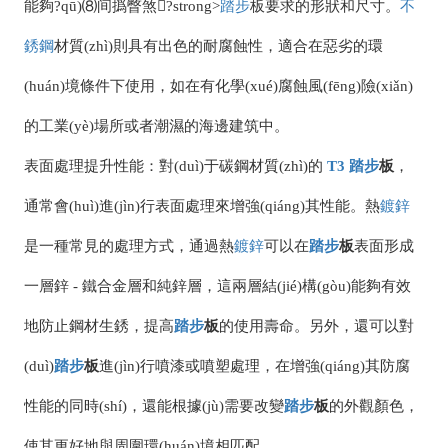
能夠?qū)⑻间撝瞥煞?strong>
踏步
板要求的形狀和尺寸。
不
銹鋼
材質(zhì)則具有出色的耐腐蝕性，適合在惡劣的環
(huán)境條件下使用，如在有化學(xué)腐蝕風(fēng)險(xiǎn)
的工業(yè)場所或者潮濕的海邊建筑中。
表面處理提升性能：對(duì)于碳鋼材質(zhì)的
T3
踏步
板
，
通常會(huì)進(jìn)行表面處理來增強(qiáng)其性能。熱
鍍鋅
是一種常見的處理方式，通過熱
鍍鋅
可以在
踏步
板
表面形成
一層鋅 - 鐵合金層和純鋅層，這兩層結(jié)構(gòu)能夠有效
地防止鋼材生銹，提高
踏步
板
的使用壽命。另外，還可以對
(duì)
踏步
板
進(jìn)行噴漆或噴塑處理，在增強(qiáng)其防腐
性能的同時(shí)，還能根據(jù)需要改變
踏步
板
的外觀顏色，
使其更好地與周圍環(huán)境相匹配。