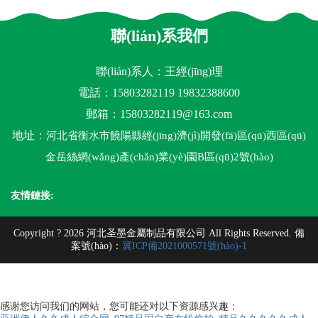
聯(lián)系我們
聯(lián)系人：王經(jīng)理
電話：15803282119 19832388600
郵箱：
15803282119@163.com
地址：
河北省衡水市饒陽縣經(jīng)濟(jì)開發(fā)區(qū)西區(qū)
金岳絲網(wǎng)產(chǎn)業(yè)園B區(qū)2號(hào)
友情鏈接:
Copyright ? 2026 河北圣墨金屬制品有限公司 All Rights Reserved. 備
案號(hào)：
冀ICP備2021000571號(hào)-1
感谢您访问我们的网站，您可能还对以下资源感兴趣：