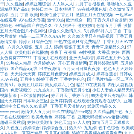
干
|
久久性操
|
婷婷亚洲综合
|
人人添人人
|
九月丁香很很色
|
噜噜噜久久亚
洲精品国产品91
|
婷婷日本色
|
日本狠狠干
|
99在线视频色版
|
久久激情五月
婷婷
|
五月 丁香 欧美
|
欧美性爱丁香五月
|
激情五月天在线视频
|
一起草av
在线观看
|
AV在线大香蕉
|
激情99热
|
欧洲综合一区
|
丁香六月综合激情
|
99
热99色
|
99精品国产在热久久
|
伊人狠狠干
|
碰碰碰91
|
色情五月丁香
|
激情
五月天综合图片小说网站
|
综合久久激情久久
|
5月婷婷6月六月丁香
|
丁香
六月激情
|
精品一二三区久久AAA片
|
久久99这里只有精品视频
|
丁香五月
激情文学
|
婷婷五月综合色拍
|
99热在这里只有免费精品
|
丁香五月天AV在
线
|
六月久久狠狠
|
五月 成人 婷婷
|
狠狠干五月天
|
青青草原精品久久
|
97
人人操
|
欧美电影在线播放
|
夜夜干 夜夜操
|
99性视频
|
大香蕉 婷婷
|
西西
女色窝窝7777777
|
丁香无月在线观看
|
亚洲无码影音
|
婷婷色五月开心五
月
|
99热成人精品
|
六月婷婷AV
|
开心五月激情网
|
五月婷婷激清网
|
五月婷
婷影
|
国产精品a无线
|
91午夜激情
|
五月天日日操夜夜操
|
色色五月天婷婷
丁香
|
天天舔天天爽
|
婷婷五月色情天
|
婷婷五月成人
|
婷婷香蕉香
|
日韩成
人AV在线
|
五月中旬婷婷丁香六
|
丁香婷婷色色
|
国产毛片精品一区二区色
欲黄A片
|
欧美五月婷婷
|
美女婷婷六月色
|
精品99在线观看
|
内射人妻视频
国内
|
免费视频99
|
九九热九九
|
丁香激情五月少妇
|
少妇人妻偷人精品无码
视频新浪
|
三区激情四射av
|
婷五月天丁香婷五月
|
99热这里只有精品8
|
韩
国天天婷婷
|
日本熟女三区
|
亚洲婷婷婷
|
在线观看免费观看在线9久
|
亚洲
欧洲中文日韩久久AV乱码
|
丁香五月天激情AV
|
武则天精品久久
|
www.ywav
|
激情伊人五月天
|
99久在线精品99re8热
|
久久精品国产色
|
五月
丁香在线观看99
|
欧美色色色
|
婷婷射丁香
|
亚洲天码视频www蛋播视频
|
超碰三级秋霞
|
婷婷欧美激情
|
婷色天堂
|
97人人射
|
激情五月天天狠狠久
久
|
久色五月婷婷综合
|
婷婷综合五月
|
热久69
|
九九婷
|
色中色综合
|
欧美成
人AAA片一区国产精品
|
五月开心啪啪
|
婷婷丁香视频在线观看免费
|
九九